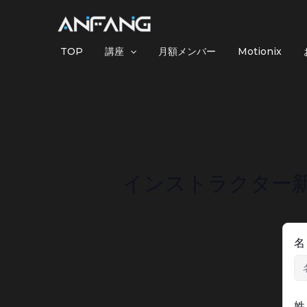
内
容
を
TOP
講座
月額メンバー
Motionix
ス
キ
ッ
プ
インストラクター
名
姓