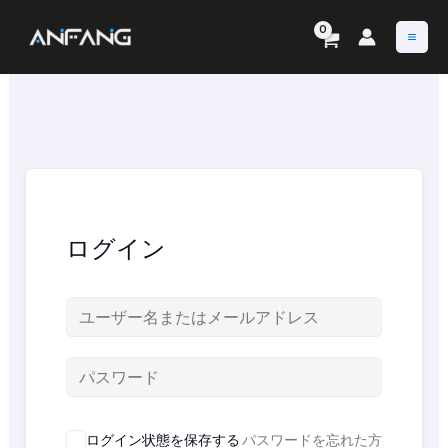
内
容
を
ス
キ
ッ
プ
ログイン
ログイン状態を保存する
パスワードを忘れた方