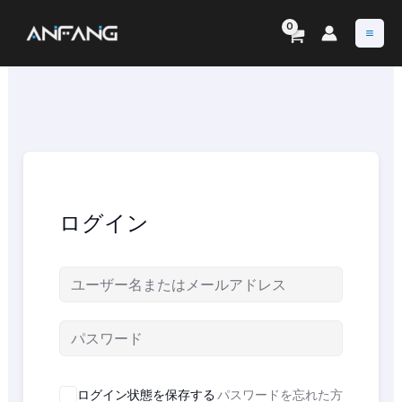
内
容
を
ス
キ
ッ
プ
ログイン
ログイン状態を保存する
パスワードを忘れた方