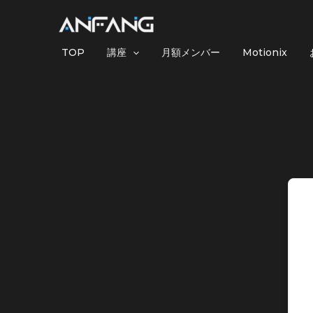
内
容
を
TOP
講座
月額メンバー
Motionix
ス
キ
ッ
プ