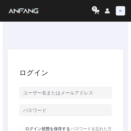
内
容
を
ス
キ
ッ
プ
ログイン
ログイン状態を保存する
パスワードを忘れた方