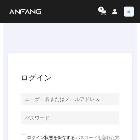
内
容
を
ス
キ
ッ
プ
ログイン
ログイン状態を保存する
パスワードを忘れた方