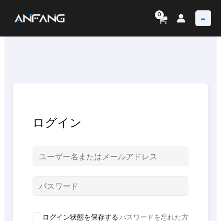
内
容
を
ス
キ
ッ
プ
ログイン
ログイン状態を保存する
パスワードを忘れた方