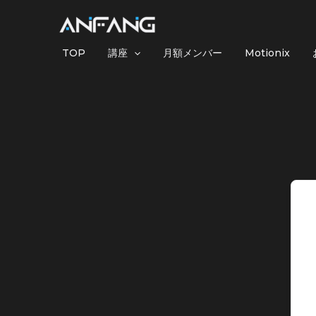
内
容
を
TOP
講座
月額メンバー
Motionix
ス
キ
ッ
プ