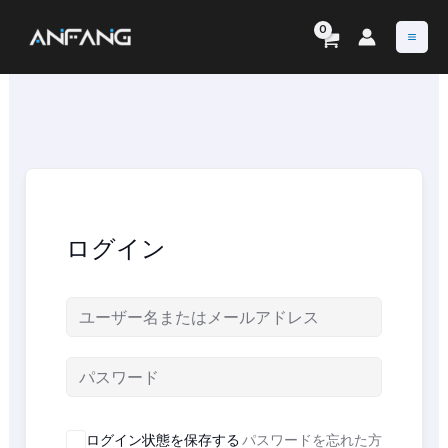
内
容
を
ス
キ
ッ
プ
ログイン
ログイン状態を保存する
パスワードを忘れた方