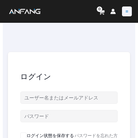
内
容
を
ス
キ
ッ
プ
ログイン
ログイン状態を保存する
パスワードを忘れた方