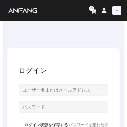
内
容
を
ス
キ
ッ
プ
ログイン
ログイン状態を保存する
パスワードを忘れた方