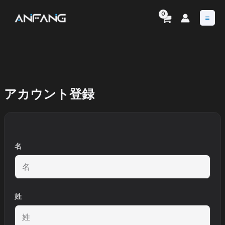
内
容
を
ス
キ
ッ
プ
アカウント登録
名
姓