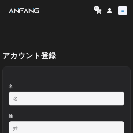
内
容
を
ス
キ
ッ
プ
アカウント登録
名
姓