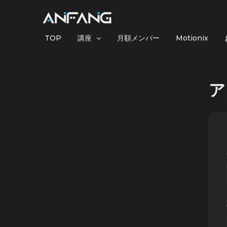
内
容
を
TOP
講座
月額メンバー
Motionix
ス
キ
ッ
プ
ア