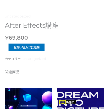
uncategorized
After Effects講座
¥
69,800
After
お買い物カゴに追加
Effects
カテゴリー:
uncategorized
講
座
関連商品
個