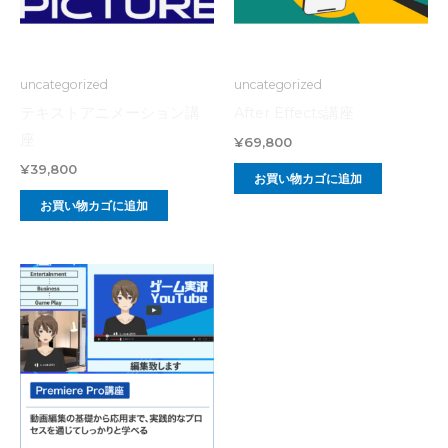
ク
ス
講
uncategorized
uncategorized
座
テキストアニメーション講
After Effects講座
個
座
¥
69,800
¥
39,800
お買い物カゴに追加
お買い物カゴに追加