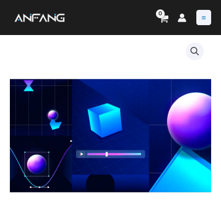
内
容
を
ス
キ
ッ
プ