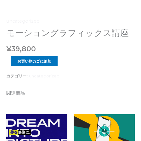
uncategorized
モーショングラフィックス講座
¥
39,800
モ
お買い物カゴに追加
ー
カテゴリー:
uncategorized
シ
ョ
関連商品
ン
グ
ラ
フ
ィ
ッ